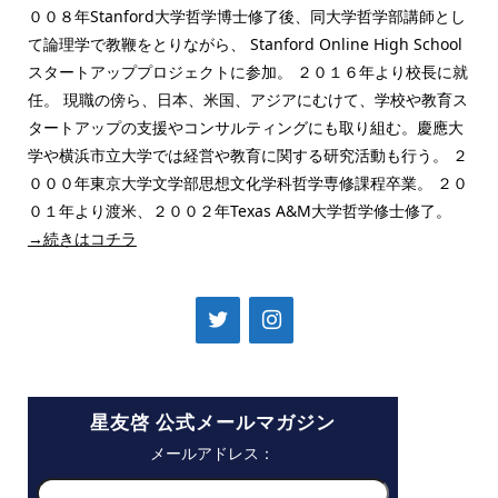
００８年Stanford大学哲学博士修了後、同大学哲学部講師とし
て論理学で教鞭をとりながら、 Stanford Online High School
スタートアッププロジェクトに参加。 ２０１６年より校長に就
任。 現職の傍ら、日本、米国、アジアにむけて、学校や教育ス
タートアップの支援やコンサルティングにも取り組む。慶應大
学や横浜市立大学では経営や教育に関する研究活動も行う。 ２
０００年東京大学文学部思想文化学科哲学専修課程卒業。 ２０
０１年より渡米、２００２年Texas A&M大学哲学修士修了。
→続きはコチラ
星友啓 公式メールマガジン
メールアドレス：