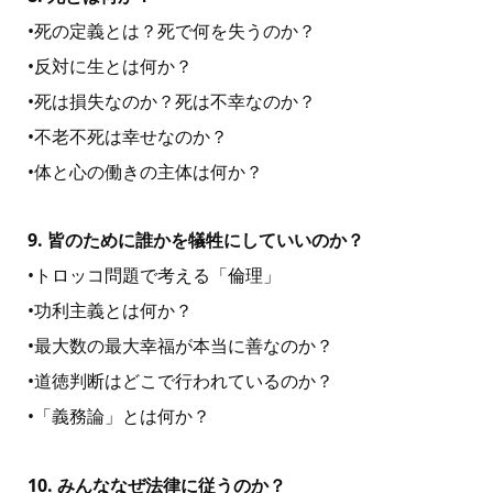
•死の定義とは？死で何を失うのか？
•反対に⽣とは何か？
•死は損失なのか？死は不幸なのか？
•不⽼不死は幸せなのか？
•体と⼼の働きの主体は何か？
9. 皆のために誰かを犠牲にしていいのか？
•トロッコ問題で考える「倫理」
•功利主義とは何か？
•最⼤数の最⼤幸福が本当に善なのか？
•道徳判断はどこで⾏われているのか？
•「義務論」とは何か？
ホーム
はじめての方へ
プロフィール
書籍一覧
オンライン教材
お問い合わせ
10. みんななぜ法律に従うのか？