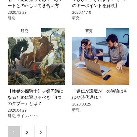
ートとの正しい向き合い方
のキーポイントを解説】
2020.12.23
2020.11.10
研究
研究
研究
研究
【離婚の四騎士】夫婦円満に
「遺伝か環境か」の議論はも
なるために避けるべき「4つ
はや時代遅れ？
のタブー」とは？
2020.03.25
研究
2020.04.29
研究
,
ライフハック
1
2
