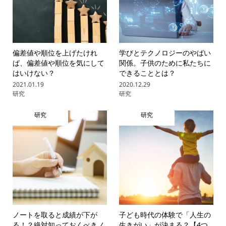
偏差値や順位を上げたけれ
学びとテクノロジーのやばい
ば、偏差値や順位を気にして
関係。子供のために私たちに
はいけない？
できることとは？
2021.01.19
2020.12.29
研究
研究
研究
研究
ノートを取ると成績が下が
子ども時代の体験で「人生の
る！？絶対知っておくべきノ
生きがい」が決まる？【4つ