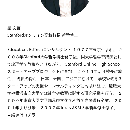
星 友啓
Stanfordオンライン高校校長 哲学博士
Education; EdTechコンサルタント １９７７年東京生まれ。 ２
００８年Stanford大学哲学博士修了後、同大学哲学部講師とし
て論理学で教鞭をとりながら、 Stanford Online High School
スタートアッププロジェクトに参加。 ２０１６年より校長に就
任。 現職の傍ら、日本、米国、アジアにむけて、学校や教育ス
タートアップの支援やコンサルティングにも取り組む。慶應大
学や横浜市立大学では経営や教育に関する研究活動も行う。 ２
０００年東京大学文学部思想文化学科哲学専修課程卒業。 ２０
０１年より渡米、２００２年Texas A&M大学哲学修士修了。
→続きはコチラ