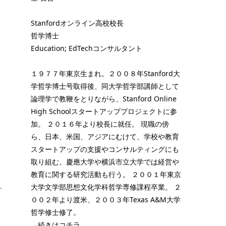
！
Stanfordオンライン高校校長
哲学博士
Education; EdTechコンサルタント
１９７７年東京生まれ。２００８年Stanford大
学哲学博士号取得後、同大学哲学部講師として
論理学で教鞭をとりながら、Stanford Online
High Schoolスタートアッププロジェクトに参
加。 ２０１６年より校長に就任。 現職の傍
ら、日本、米国、アジアにむけて、学校や教育
スタートアップの支援やコンサルティングにも
取り組む。慶應大学や横浜市立大学では経営や
教育に関する研究活動も行う。 ２００１年東京
大学文学部思想文化学科哲学専修課程卒業。 ２
す
００２年より渡米、２００３年Texas A&M大学
哲学修士修了。
→続きはコチラ