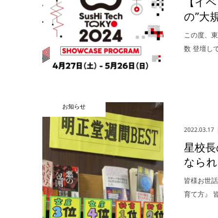
【イベ
の”大
この度、東京
数 登壇し
お知らせ
2022.03.17
星校長
なられ
皆様お世話
育て方』 