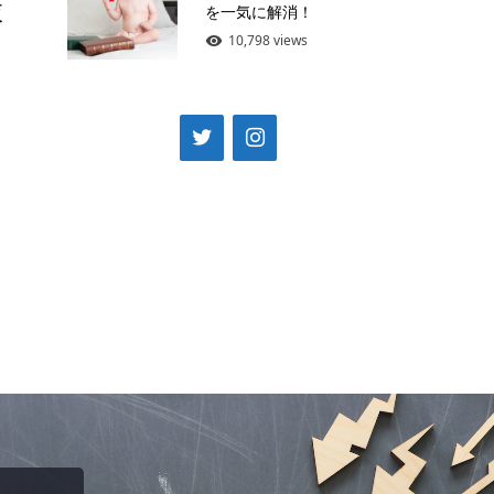
抜
を一気に解消！
10,798 views