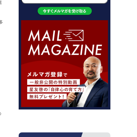
催
多
の