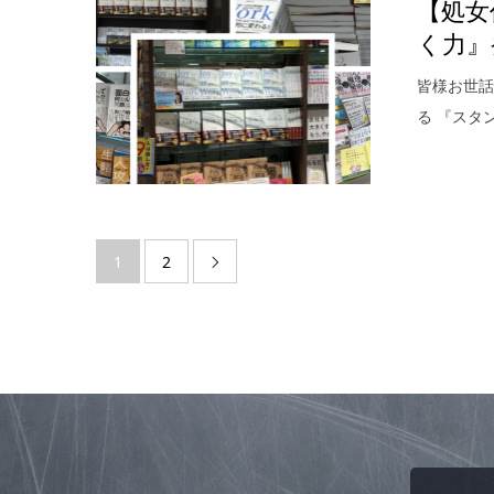
【処女
く力』
皆様お世話
る 『スタ
1
2
