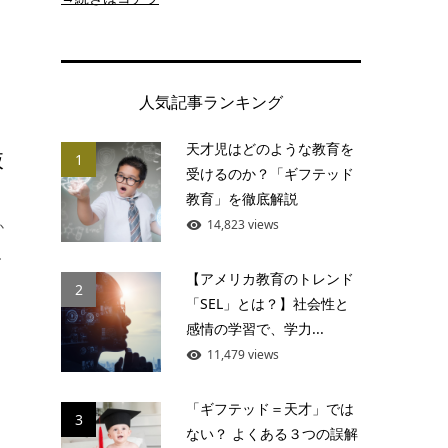
人気記事ランキング
天才児はどのような教育を
抜
1
受けるのか？「ギフテッド
教育」を徹底解説
14,823 views
か
.
【アメリカ教育のトレンド
2
「SEL」とは？】社会性と
感情の学習で、学力...
11,479 views
「ギフテッド＝天才」では
3
ない？ よくある３つの誤解