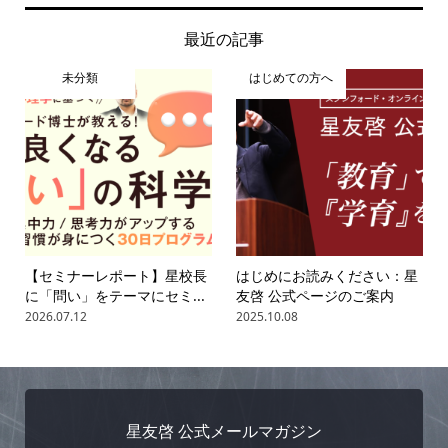
最近の記事
未分類
はじめての方へ
【セミナーレポート】星校長
はじめにお読みください：星
に「問い」をテーマにセミ...
友啓 公式ページのご案内
2026.07.12
2025.10.08
星友啓 公式メールマガジン
ホーム
はじめての方へ
プロフィール
書籍一覧
オンライン教材
お問い合わせ