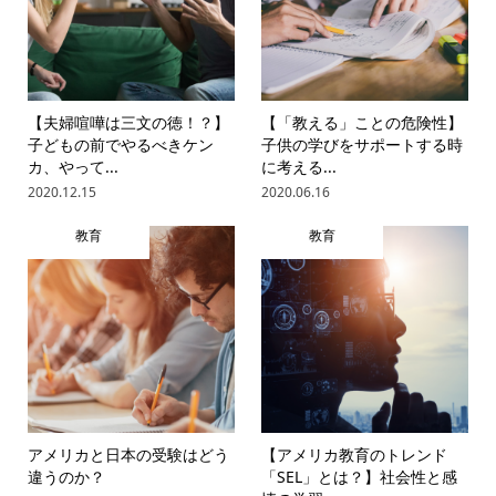
【夫婦喧嘩は三文の徳！？】
【「教える」ことの危険性】
子どもの前でやるべきケン
子供の学びをサポートする時
カ、やって...
に考える...
2020.12.15
2020.06.16
教育
教育
アメリカと日本の受験はどう
【アメリカ教育のトレンド
違うのか？
「SEL」とは？】社会性と感