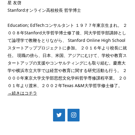
星 友啓
Stanfordオンライン高校校長 哲学博士
Education; EdTechコンサルタント １９７７年東京生まれ。 ２
００８年Stanford大学哲学博士修了後、同大学哲学部講師とし
て論理学で教鞭をとりながら、 Stanford Online High School
スタートアッププロジェクトに参加。 ２０１６年より校長に就
任。 現職の傍ら、日本、米国、アジアにむけて、学校や教育ス
タートアップの支援やコンサルティングにも取り組む。慶應大
学や横浜市立大学では経営や教育に関する研究活動も行う。 ２
０００年東京大学文学部思想文化学科哲学専修課程卒業。 ２０
０１年より渡米、２００２年Texas A&M大学哲学修士修了。
→続きはコチラ