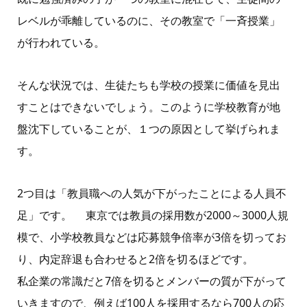
レベルが乖離しているのに、その教室で「一斉授業」
が行われている。
そんな状況では、生徒たちも学校の授業に価値を見出
すことはできないでしょう。このように学校教育が地
盤沈下していることが、１つの原因として挙げられま
す。
2
つ目は「教員職への人気が下がったことによる人員不
足」です。
東京では教員の採用数が
2000
～
3000
人規
模で、小学校教員などは応募競争倍率が
3
倍を切ってお
り、内定辞退も合わせると
2
倍を切るほどです。
私企業の常識だと
7
倍を切るとメンバーの質が下がって
いきますので、例えば
100
人を採用するなら
700
人の応