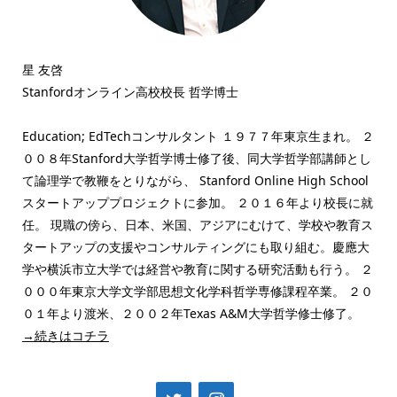
星 友啓
Stanfordオンライン高校校長 哲学博士
Education; EdTechコンサルタント １９７７年東京生まれ。 ２
００８年Stanford大学哲学博士修了後、同大学哲学部講師とし
て論理学で教鞭をとりながら、 Stanford Online High School
スタートアッププロジェクトに参加。 ２０１６年より校長に就
任。 現職の傍ら、日本、米国、アジアにむけて、学校や教育ス
タートアップの支援やコンサルティングにも取り組む。慶應大
学や横浜市立大学では経営や教育に関する研究活動も行う。 ２
０００年東京大学文学部思想文化学科哲学専修課程卒業。 ２０
０１年より渡米、２００２年Texas A&M大学哲学修士修了。
→続きはコチラ