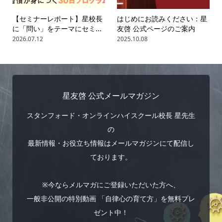
【セミナーレポート】星校長
はじめにお読みください：星
に「問い」をテーマにセミ...
友啓 公式ページのご案内
2026.07.12
2025.10.08
星友啓 公式メールマガジン
スタンフォード・オンラインハイスクール校長 星先生
の
最新情報・お役立ち情報はメールマガジンにて配信し
ております。
※今ならメルマガにご登録いただいた方へ、
一般非公開の特別動画 「自律心の育て方」を無料プレ
ゼント中！
ホーム
はじめての方へ
プロフィール
書籍一覧
オンライン教材
お問い合わせ