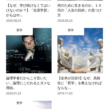
【なぜ、学び続けなくてはい
何のために生きるのか。１０
けないのか？】「生涯学習」
代の「人生の目的」の見つけ
がもはや...
方
2020.08.25
2020.06.23
哲学
哲学
論理学者だからこそ言いた
【全米が注目!!】なぜ、高校
い。論理にこだわるとダメな
生に「哲学」を教えなければ
理由。
ならな...
2020.01.22
2019.11.03
哲学