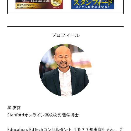
プロフィール
星 友啓
Stanfordオンライン高校校長 哲学博士
Education; EdTechコンサルタント １９７７年東京生まれ。 ２