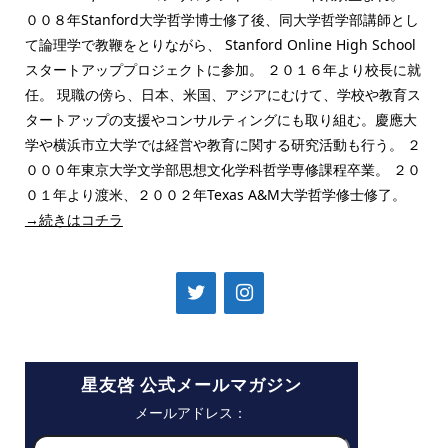
００８年Stanford大学哲学博士修了後、同大学哲学部講師とし
て論理学で教鞭をとりながら、 Stanford Online High School
スタートアッププロジェクトに参加。 ２０１６年より校長に就
任。 現職の傍ら、日本、米国、アジアにむけて、学校や教育ス
タートアップの支援やコンサルティングにも取り組む。慶應大
学や横浜市立大学では経営や教育に関する研究活動も行う。 ２
０００年東京大学文学部思想文化学科哲学専修課程卒業。 ２０
０１年より渡米、２００２年Texas A&M大学哲学修士修了。
→続きはコチラ
星友啓 公式メールマガジン
メールアドレス：