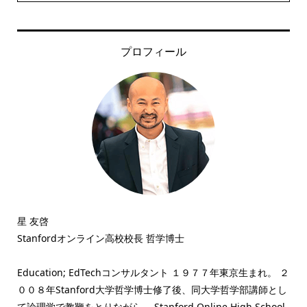
プロフィール
星 友啓
Stanfordオンライン高校校長 哲学博士
Education; EdTechコンサルタント １９７７年東京生まれ。 ２
００８年Stanford大学哲学博士修了後、同大学哲学部講師とし
て論理学で教鞭をとりながら、 Stanford Online High School