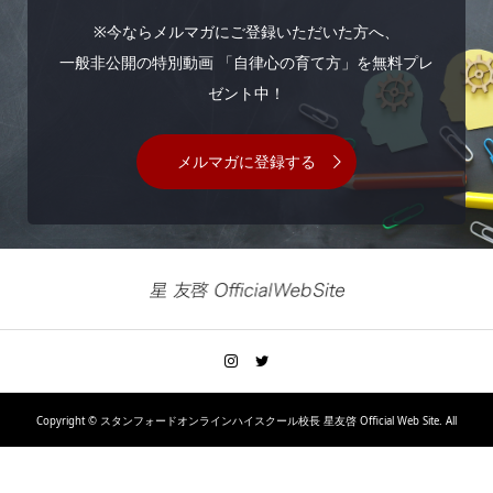
※今ならメルマガにご登録いただいた方へ、
一般非公開の特別動画 「自律心の育て方」を無料プレ
ゼント中！
メルマガに登録する
Copyright ©
スタンフォードオンラインハイスクール校長 星友啓 Official Web Site. All
Rights Reserved.
ホーム
はじめての方へ
プロフィール
書籍一覧
オンライン教材
お問い合わせ