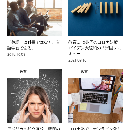
「英語」は科目ではなく、言
教育に15兆円のコロナ対策！
語学習である。
バイデン大統領の「米国レス
キュー...
2019.10.08
2021.09.16
教育
教育
アメリカの私立高校。驚愕の
コロナ禍で「オンライン化し