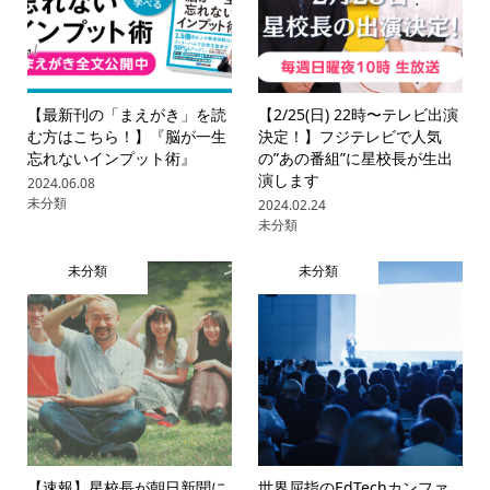
【最新刊の「まえがき」を読
【2/25(日) 22時〜テレビ出演
む方はこちら！】『脳が一生
決定！】フジテレビで人気
忘れないインプット術』
の”あの番組”に星校長が生出
演します
2024.06.08
未分類
2024.02.24
未分類
未分類
未分類
【速報】星校長が朝日新聞に
世界屈指のEdTechカンファ