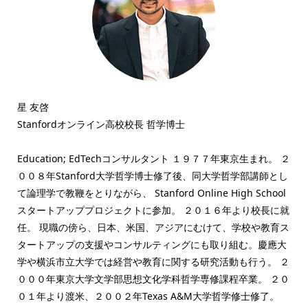
星 友啓
Stanfordオンライン高校校長 哲学博士
Education; EdTechコンサルタント １９７７年東京生まれ。 ２
００８年Stanford大学哲学博士修了後、同大学哲学部講師とし
て論理学で教鞭をとりながら、 Stanford Online High School
スタートアッププロジェクトに参加。 ２０１６年より校長に就
任。 現職の傍ら、日本、米国、アジアにむけて、学校や教育ス
タートアップの支援やコンサルティングにも取り組む。慶應大
学や横浜市立大学では経営や教育に関する研究活動も行う。 ２
０００年東京大学文学部思想文化学科哲学専修課程卒業。 ２０
０１年より渡米、２００２年Texas A&M大学哲学修士修了。