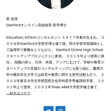
星 友啓
Stanfordオンライン高校校長 哲学博士
Education; EdTechコンサルタント １９７７年東京生まれ。 ２
００８年Stanford大学哲学博士修了後、同大学哲学部講師とし
て論理学で教鞭をとりながら、 Stanford Online High School
スタートアッププロジェクトに参加。 ２０１６年より校長に就
任。 現職の傍ら、日本、米国、アジアにむけて、学校や教育ス
タートアップの支援やコンサルティングにも取り組む。慶應大
学や横浜市立大学では経営や教育に関する研究活動も行う。 ２
０００年東京大学文学部思想文化学科哲学専修課程卒業。 ２０
０１年より渡米、２００２年Texas A&M大学哲学修士修了。
→続きはコチラ