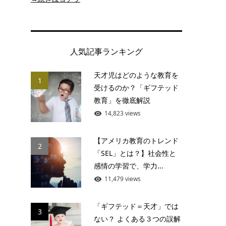
人気記事ランキング
天才児はどのような教育を
1
受けるのか？「ギフテッド
教育」を徹底解説
14,823 views
【アメリカ教育のトレンド
2
「SEL」とは？】社会性と
感情の学習で、学力...
11,479 views
「ギフテッド＝天才」では
3
ない？ よくある３つの誤解