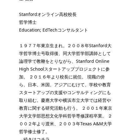
Stanfordオンライン高校校長
哲学博士
Education; EdTechコンサルタント
１９７７年東京生まれ。２００８年Stanford大
学哲学博士号取得後、同大学哲学部講師として
論理学で教鞭をとりながら、Stanford Online
High Schoolスタートアッププロジェクトに参
加。 ２０１６年より校長に就任。 現職の傍
ら、日本、米国、アジアにむけて、学校や教育
スタートアップの支援やコンサルティングにも
取り組む。慶應大学や横浜市立大学では経営や
教育に関する研究活動も行う。 ２００１年東京
大学文学部思想文化学科哲学専修課程卒業。 ２
００２年より渡米、２００３年Texas A&M大学
哲学修士修了。
→続きはコチラ