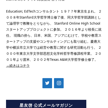
Education; EdTechコンサルタント １９７７年東京生まれ。 ２
００８年Stanford大学哲学博士修了後、同大学哲学部講師とし
て論理学で教鞭をとりながら、 Stanford Online High School
スタートアッププロジェクトに参加。 ２０１６年より校長に就
任。 現職の傍ら、日本、米国、アジアにむけて、学校や教育ス
タートアップの支援やコンサルティングにも取り組む。慶應大
学や横浜市立大学では経営や教育に関する研究活動も行う。 ２
０００年東京大学文学部思想文化学科哲学専修課程卒業。 ２０
０１年より渡米、２００２年Texas A&M大学哲学修士修了。
→続きはコチラ
星友啓 公式メールマガジン