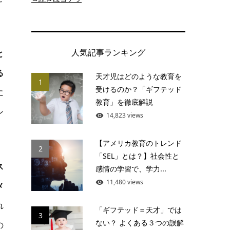
人気記事ランキング
と
る
天才児はどのような教育を
1
受けるのか？「ギフテッド
に
教育」を徹底解説
ン
14,823 views
【アメリカ教育のトレンド
2
「SEL」とは？】社会性と
ス
感情の学習で、学力...
11,480 views
メ
れ
「ギフテッド＝天才」では
3
ない？ よくある３つの誤解
の