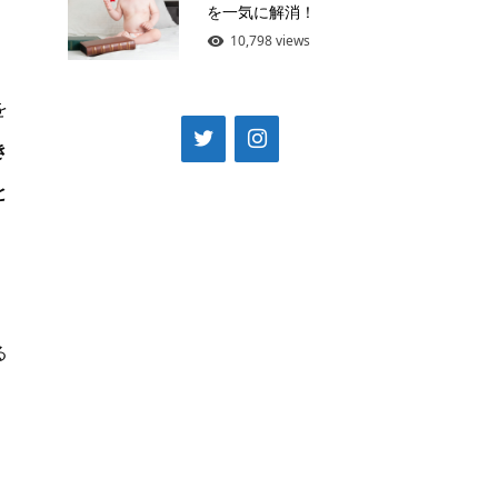
を一気に解消！
10,798 views
を
き
と
る