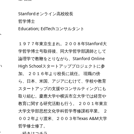
Stanfordオンライン高校校長
哲学博士
Education; EdTechコンサルタント
ト
１９７７年東京生まれ。２００８年Stanford大
学哲学博士号取得後、同大学哲学部講師として
論理学で教鞭をとりながら、Stanford Online
い
High Schoolスタートアッププロジェクトに参
加。 ２０１６年より校長に就任。 現職の傍
、
ら、日本、米国、アジアにむけて、学校や教育
スタートアップの支援やコンサルティングにも
取り組む。慶應大学や横浜市立大学では経営や
教育に関する研究活動も行う。 ２００１年東京
大学文学部思想文化学科哲学専修課程卒業。 ２
００２年より渡米、２００３年Texas A&M大学
哲学修士修了。
こ
→続きはコチラ