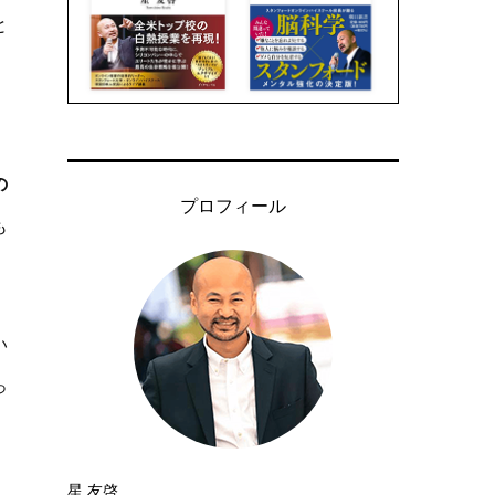
と
の
プロフィール
も
い
っ
星 友啓