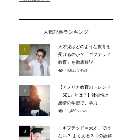
人気記事ランキング
天才児はどのような教育を
1
受けるのか？「ギフテッド
教育」を徹底解説
14,823 views
【アメリカ教育のトレンド
2
「SEL」とは？】社会性と
感情の学習で、学力...
11,480 views
「ギフテッド＝天才」では
3
ない？ よくある３つの誤解