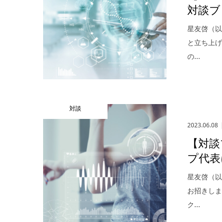
対談ブ
星友啓（以
と立ち上
の...
対談
2023.06.08
【対談
プ代表
星友啓（
お招きしま
ク...