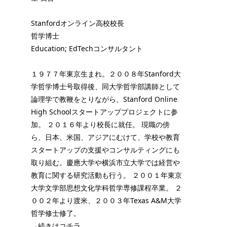
Stanfordオンライン高校校長
哲学博士
Education; EdTechコンサルタント
１９７７年東京生まれ。２００８年Stanford大
学哲学博士号取得後、同大学哲学部講師として
論理学で教鞭をとりながら、Stanford Online
High Schoolスタートアッププロジェクトに参
加。 ２０１６年より校長に就任。 現職の傍
ら、日本、米国、アジアにむけて、学校や教育
スタートアップの支援やコンサルティングにも
取り組む。慶應大学や横浜市立大学では経営や
教育に関する研究活動も行う。 ２００１年東京
大学文学部思想文化学科哲学専修課程卒業。 ２
００２年より渡米、２００３年Texas A&M大学
哲学修士修了。
→続きはコチラ