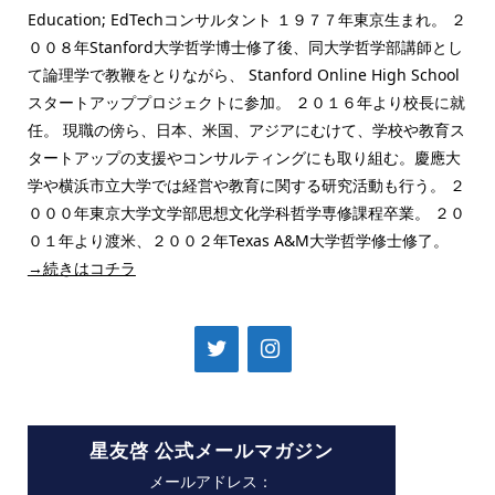
Education; EdTechコンサルタント １９７７年東京生まれ。 ２
００８年Stanford大学哲学博士修了後、同大学哲学部講師とし
て論理学で教鞭をとりながら、 Stanford Online High School
スタートアッププロジェクトに参加。 ２０１６年より校長に就
任。 現職の傍ら、日本、米国、アジアにむけて、学校や教育ス
タートアップの支援やコンサルティングにも取り組む。慶應大
学や横浜市立大学では経営や教育に関する研究活動も行う。 ２
０００年東京大学文学部思想文化学科哲学専修課程卒業。 ２０
０１年より渡米、２００２年Texas A&M大学哲学修士修了。
→続きはコチラ
星友啓 公式メールマガジン
メールアドレス：