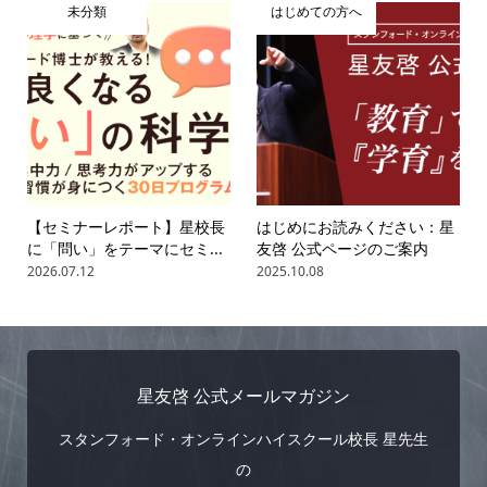
未分類
はじめての方へ
【セミナーレポート】星校長
はじめにお読みください：星
に「問い」をテーマにセミ...
友啓 公式ページのご案内
2026.07.12
2025.10.08
星友啓 公式メールマガジン
スタンフォード・オンラインハイスクール校長 星先生
の