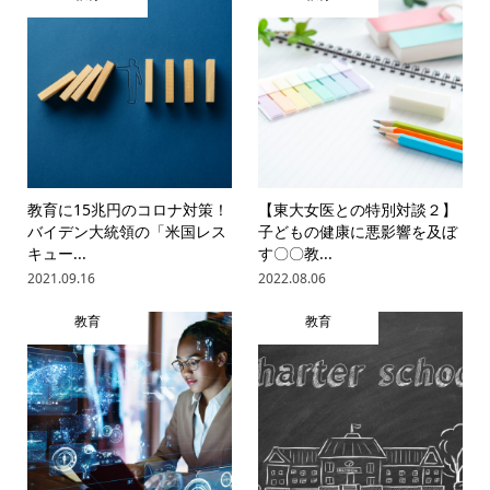
教育に15兆円のコロナ対策！
【東大女医との特別対談２】
バイデン大統領の「米国レス
子どもの健康に悪影響を及ぼ
キュー...
す〇〇教...
2021.09.16
2022.08.06
教育
教育