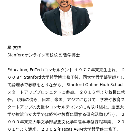
星 友啓
Stanfordオンライン高校校長 哲学博士
Education; EdTechコンサルタント １９７７年東京生まれ。 ２
００８年Stanford大学哲学博士修了後、同大学哲学部講師とし
て論理学で教鞭をとりながら、 Stanford Online High School
スタートアッププロジェクトに参加。 ２０１６年より校長に就
任。 現職の傍ら、日本、米国、アジアにむけて、学校や教育ス
タートアップの支援やコンサルティングにも取り組む。慶應大
学や横浜市立大学では経営や教育に関する研究活動も行う。 ２
０００年東京大学文学部思想文化学科哲学専修課程卒業。 ２０
０１年より渡米、２００２年Texas A&M大学哲学修士修了。