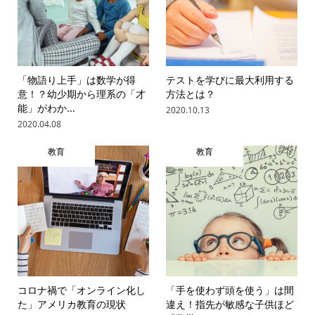
「物語り上手」は数学が得
テストを学びに最大利用する
意！？幼少期から理系の「才
方法とは？
能」がわか...
2020.10.13
2020.04.08
教育
教育
コロナ禍で「オンライン化し
「手を使わず頭を使う」は間
た」アメリカ教育の現状
違え！指先が敏感な子供ほど