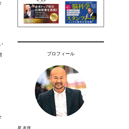
を
き
い
プロフィール
間
を
星 友啓