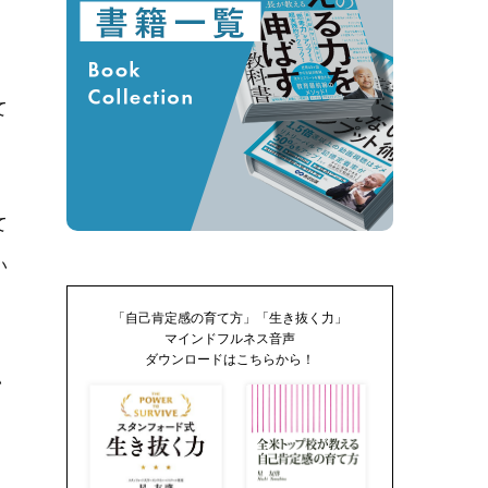
」
て
て
い
「自己肯定感の育て方」「生き抜く力」
マインドフルネス音声
ダウンロードはこちらから！
い