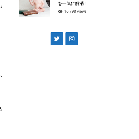
を一気に解消！
が
10,798 views
い
己