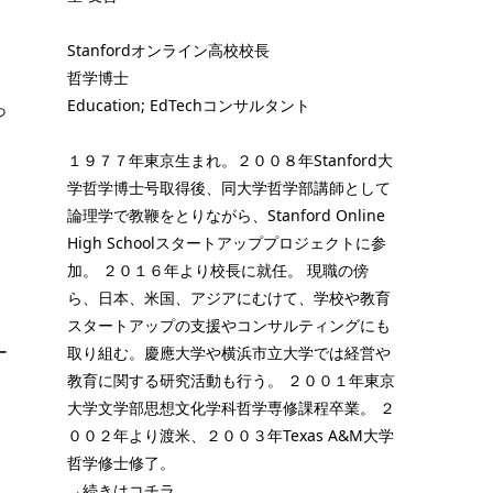
Stanfordオンライン高校校長
哲学博士
Education; EdTechコンサルタント
っ
１９７７年東京生まれ。２００８年Stanford大
学哲学博士号取得後、同大学哲学部講師として
論理学で教鞭をとりながら、Stanford Online
High Schoolスタートアッププロジェクトに参
加。 ２０１６年より校長に就任。 現職の傍
ら、日本、米国、アジアにむけて、学校や教育
スタートアップの支援やコンサルティングにも
ー
取り組む。慶應大学や横浜市立大学では経営や
教育に関する研究活動も行う。 ２００１年東京
大学文学部思想文化学科哲学専修課程卒業。 ２
００２年より渡米、２００３年Texas A&M大学
哲学修士修了。
→続きはコチラ