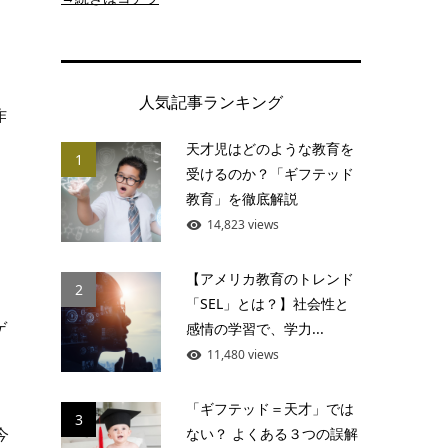
人気記事ランキング
作
天才児はどのような教育を
1
受けるのか？「ギフテッド
教育」を徹底解説
る
14,823 views
【アメリカ教育のトレンド
2
「SEL」とは？】社会性と
ゲ
感情の学習で、学力...
11,480 views
「ギフテッド＝天才」では
3
今
ない？ よくある３つの誤解