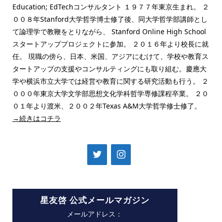
Education; EdTechコンサルタント １９７７年東京生まれ。 ２
００８年Stanford大学哲学博士修了後、同大学哲学部講師とし
て論理学で教鞭をとりながら、 Stanford Online High School
スタートアッププロジェクトに参加。 ２０１６年より校長に就
任。 現職の傍ら、日本、米国、アジアにむけて、学校や教育ス
タートアップの支援やコンサルティングにも取り組む。慶應大
学や横浜市立大学では経営や教育に関する研究活動も行う。 ２
０００年東京大学文学部思想文化学科哲学専修課程卒業。 ２０
０１年より渡米、２００２年Texas A&M大学哲学修士修了。
→続きはコチラ
星友啓 公式メールマガジン
メールアドレス：