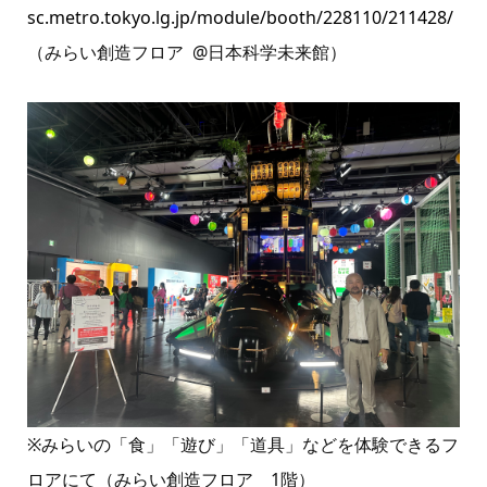
sc.metro.tokyo.lg.jp/module/booth/228110/211428/
（みらい創造フロア @日本科学未来館）
※みらいの「食」「遊び」「道具」などを体験できるフ
ロアにて（みらい創造フロア 1階）