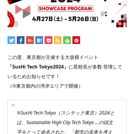
この度、東京都が主催する大規模イベント
「SusHi Tech Tokyo2024」
に星校長が多数 登壇して
いるためお知らせです！
（※東京都内の湾岸エリアで開催）
※SusHi Tech Tokyo（スシテック東京）2024と
は、Sustainable High City Tech Tokyo …の頭文
字をとって命名された、「都市の未来を考え