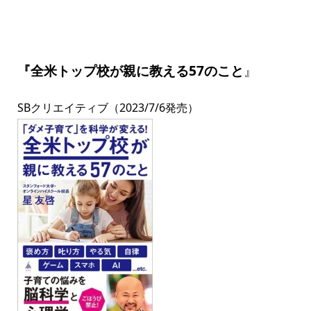
『全米トップ校が親に教える
57
のこと
』
SBクリエイティブ（2023/7/6発売）